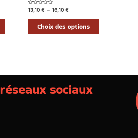
page
page
du
du
Note
13,10
€
–
16,10
€
0
produit
produit
sur
5
Choix des options
 réseaux sociaux