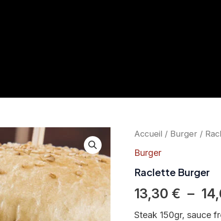
quantité
Accueil
/
Burger
/ Rac
de
Raclette
Burger
Burger
Raclette Burger
13,30
€
–
14
Steak 150gr, sauce f