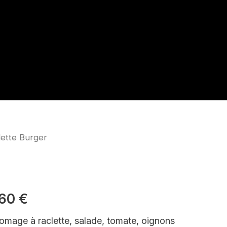
lette Burger
Plage
de
prix :
,60
€
13,30 €
romage à raclette, salade, tomate, oignons