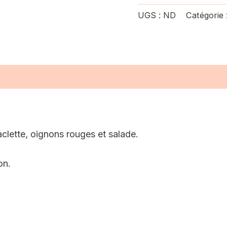
UGS :
ND
Catégorie 
res
Avis (0)
clette, oignons rouges et salade.
on.