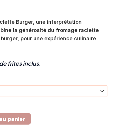
à
14,60 €
lette Burger, une interprétation
ine la générosité du fromage raclette
u burger, pour une expérience culinaire
e frites inclus.
au panier