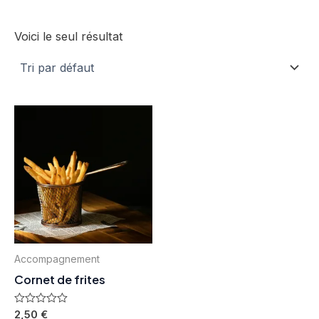
Voici le seul résultat
Accompagnement
Cornet de frites
Note
2,50
€