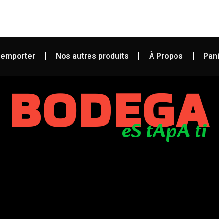
à emporter
Nos autres produits
À Propos
Pani
BODEGA
eS tApA ti