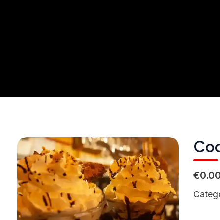
Coo
€0.0
Categ