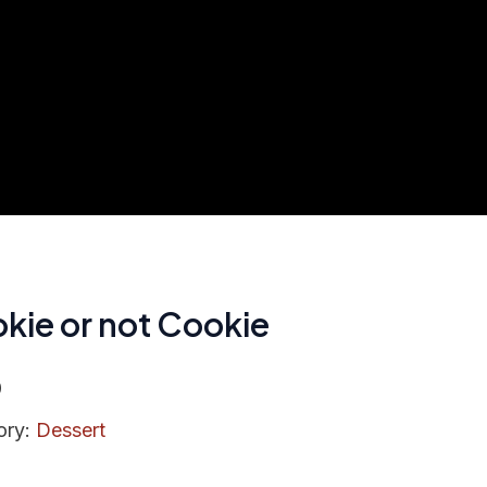
kie or not Cookie
0
ory:
Dessert